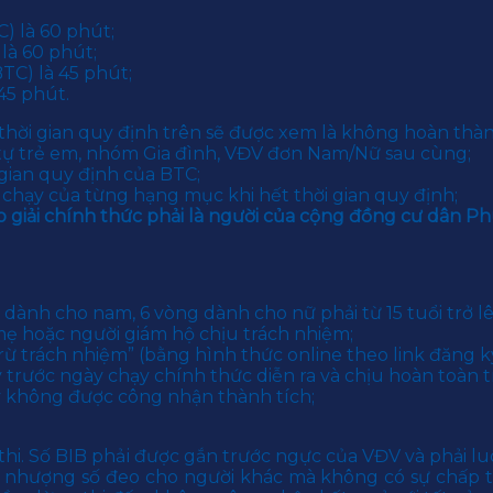
) là 60 phút;
là 60 phút;
TC) là 45 phút;
45 phút.
thời gian quy định trên sẽ được xem là không hoàn thà
 tự trẻ em, nhóm Gia đình, VĐV đơn Nam/Nữ sau cùng;
 gian quy định của BTC;
 chạy của từng hạng mục khi hết thời gian quy định;
 giải chính thức phải là người của cộng đồng cư dân P
 dành cho nam, 6 vòng dành cho nữ phải từ 15 tuổi trở lê
 mẹ hoặc người giám hộ chịu trách nhiệm;
ừ trách nhiệm” (bằng hình thức online theo link đăng ký
rước ngày chạy chính thức diễn ra và chịu hoàn toàn tr
 không được công nhận thành tích;
 thi. Số BIB phải được gắn trước ngực của VĐV và phải l
yển nhượng số đeo cho người khác mà không có sự chấp