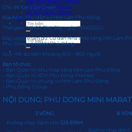
Văn hoá doanh nghiệp
Chính sách nhân sự
Chủ đề: Let’s Go Green.
Cơ hội nghề nghiệp
Địa điểm: Khu dân cư Him Lam Phú Đông.
Liên hệ
Thời gian: 06h00 Thứ Bảy, ngày 01/06/2024.
Đối tượng tham dự: Cư dân Nhà thấp tầng Him Lam P
Phú Đông và CBNV Phú Đông.
Quy mô: dự kiến khoảng 600 – 800 người.
Ban tổ chức:
– Ban Quản trị khu thấp tầng Him Lam Phú Đông;
– Ban Quản trị KCH Phú Đông Premier;
– Ban Quản trị chung cư Him Lam Phú Đông;
– Phú Đông Group.
NỘI DUNG: PHU DONG MINI MARATHO
3 VÒNG
8 VÒ
Đường chạy dành cho
GIA ĐÌNH
Đường chạy dành