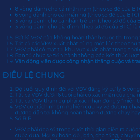
8 vòng dành cho cá nhân nam (theo sơ đồ của BTC
6 vòng dành cho cá nhân nữ (theo sơ đồ của BTC) 
3 vòng dành cho cá nhân trẻ em (theo sơ đồ của B
3 vòng dành cho gia đình (theo sơ đồ của BTC) là 
Bất kì VĐV nào không hoàn thành cuộc thi trong 
Tất cả các VĐV xuất phát cùng một lúc theo thứ
VĐV phải có mặt tại khu vực xuất phát trong thời
Ban tổ chức sẽ tiến hành thông báo kết thúc lượt
Vận động viên được công nhận thắng cuộc và trao
ĐIỀU LỆ CHUNG
Độ tuổi quy định đối với VĐV đăng ký cự ly 8 vòng
Tất cả VĐV dưới 16 tuổi phải có xác nhận của cha
Tất cả VĐV tham dự phải xác nhận đồng ý “miễn tr
VĐV có trách nhiệm nghiên cứu kỹ về đường chạy t
đường dẫn tới không hoàn thành đường chạy hay
Số BIB:
VĐV phải đeo số trong suốt thời gian diễn ra cuộc
cuộc đua. Mọi sự hoán đổi, bán, cho tặng, chu