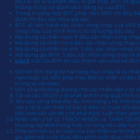
đều bị coi là vi phạm điều lệ giải chạy. BTC có 
không đúng với danh sách đăng ký của BTC;
Trong trường hợp BTC phát hiện VĐV thi đấu bằ
được thi đấu các mùa giải sau;
BTC sẽ tiến hành xác nhận vòng chạy của VĐV 
vòng chạy của mình khi có đủ số lượng dấu sau:
Nội dung cá nhân nam: 8 dấu xác nhận vòng chạ
Nội dung cá nhân nữ: 6 dấu xác nhận vòng chạy 
Nội dung cá nhân trẻ em: 3 dấu xác nhận vòng c
Nội dung gia đình: 3 dấu xác nhận vòng chạy và d
Lưu ý:
Giải Gia đình thì các thành viên phải về đí
Đối với VĐV đăng ký hai hạng mục chạy là cá nhâ
nam hoặc nữ, VĐV phải tháo BIB cá nhân và dán B
trùng số với nhau;
VĐV phải nhường đường cho các nhân viên y tế và 
Tất cả các chi phí y tế phát sinh trong quá tri
Yêu cầu công khai đầy đủ tình trạng y tế, tình t
vấn y tế là cần thiết từ bác sĩ điều trị trước
việc xem xét vấn đề y tế phải được tuân theo giám s
Nhân viên y tế có TRÁCH NHIỆM và THẨM QUYỀN đ
thương nghiêm trọng hoặc tử vong nếu tiếp tục cu
Phải xem xét sự an toàn của bản thân và những 
gia, giám sát cuộc đua, điều phối cuộc đua, nhân vi