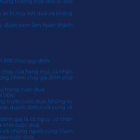
 những trường hợp đeo số BIB
 sẽ bị hủy kết quả và không
ĐV được xem làm hoàn thành
ên BIB theo quy định.
ợt chạy của hạng mục cá nhân
rong nhóm chạy gia đình phải
a họ trong cuộc đua;
̉i VĐV;
áng trước cuộc đua. Những tư
 hợp, quyết định cuối cùng về
ánh giá là có nguy cơ chấn
̣i khỏi cuộc đua;
ã với những người cùng tham
à sau cuộc đua;