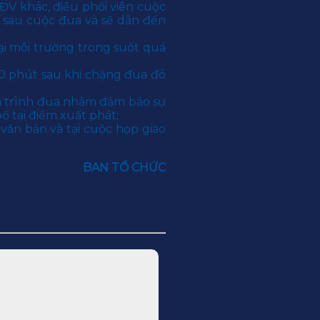
VĐV khác, điều phối viên cuộc
c sau cuộc đua và sẽ dẫn đến
 môi trường trong suốt quá
g 30 phút sau khi chặng đua đó
á trình đua nhằm đảm bảo sự
́ tại điểm xuất phát;
văn bản và tại cuộc họp giao
BAN TỔ CHỨC