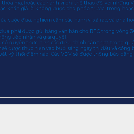
ay thóa mạ, hoặc các hành vi phi thể thao đối với những 
oặc khán giả là không được cho phép trước, trong hoặ
a cuộc đua, nghiêm cấm các hành vi xả rác, và phá hoại
ộc đua phải được gửi bằng văn bản cho BTC trong vòn
không tiếp nhận và giải quyết;
C có quyền thực hiện các điều chỉnh cần thiết trong qu
ẽ được thực hiện vào buổi sáng ngày thi đấu và công bô
ất kỳ thời điểm nào. Các VĐV sẽ được thông báo bằng 