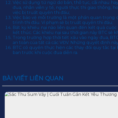
Việc sử dụng từ ngữ dơ bẩn, thô tục, cãi nhau h
đua, nhân viên y tế, người thực thi giao thông, h
việc bị truất quyền thi đấu;
Việc bảo vệ môi trường là một phần quan trọng củ
trình thi đấu. Vi phạm sẽ bị truất quyền thi đấu;
Bất kỳ khiếu nại nào liên quan đến kết quả cu
kết thúc. Các khiếu nại sau thời gian này BTC sẽ 
Trong trường hợp thời tiết xấu vào ngày đua, BT
an toàn của tất cả các VĐV. Những quyết định này s
BTC có quyền thực hiện các thay đổi quy tắc tại b
ban trước khi cuộc đua diễn ra.
BÀI VIẾT LIÊN QUAN