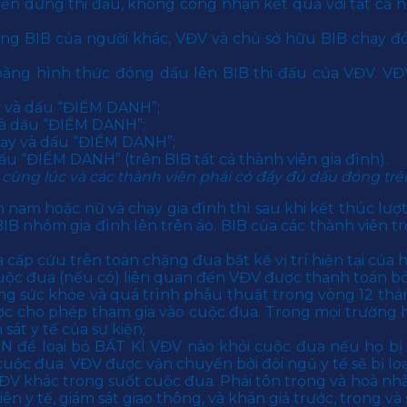
quyền dừng thi đấu, không công nhận kết quả với tất cả
ng BIB của người khác, VĐV và chủ sở hữu BIB chạy đó
bằng hình thức đóng dấu lên BIB thi đấu của VĐV. V
y và dấu “ĐIỂM DANH”;
và dấu “ĐIỂM DANH”;
hạy và dấu “ĐIỂM DANH”;
ấu “ĐIỂM DANH” (trên BIB tất cả thành viên gia đình).
ch cùng lúc và các thành viên phải có đầy đủ dấu đóng tr
n nam hoặc nữ và chạy gia đình thì sau khi kết thúc lư
IB nhóm gia đình lên trên áo. BIB của các thành viên t
cấp cứu trên toàn chặng đua bất kể vị trí hiện tại củ
̀nh cuộc đua (nếu có) liên quan đến VĐV được thanh toán bơ
rạng sức khỏe và quá trình phẫu thuật trong vòng 12 th
 khi được cho phép tham gia vào cuộc đua. Trong mọi trường
át y tế của sự kiện;
ể loại bỏ BẤT KÌ VĐV nào khỏi cuộc đua nếu họ bị đ
ộc đua. VĐV được vận chuyển bởi đội ngũ y tế sẽ bị loa
VĐV khác trong suốt cuộc đua. Phải tôn trọng và hoà nh
ên y tế, giám sát giao thông, và khán giả trước, trong v