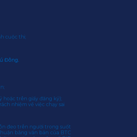
nh cuộc thi;
hú Đông.
n;
 hoặc trên giấy đăng ký);
ách nhiệm về việc chạy sai
uôn đeo trên người trong suốt
 thuận bằng văn bản của BTC