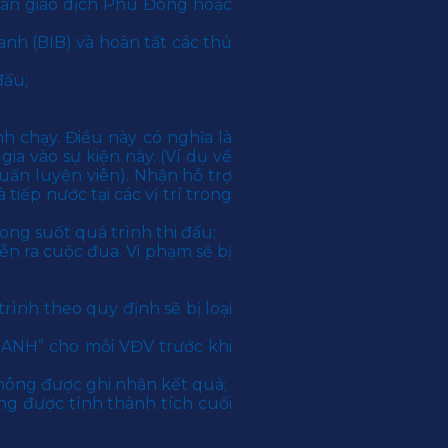
 Sàn giao dịch Phú Đông hoặc
anh (BIB) và hoàn tất các thủ
đấu;
h chạy. Điều này có nghĩa là
 vào sự kiện này. (Ví dụ về
uấn luyện viên). Nhận hỗ trợ
 tiếp nước tại các vị trí trong
ong suốt quá trình thi đấu;
̃n ra cuộc đua. Vi phạm sẽ bị
ình theo quy định sẽ bị loại
DANH” cho mỗi VĐV trước khi
ông được ghi nhận kết quả;
không được tính thành tích cuối