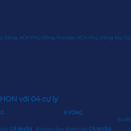
hú Đông, KCH Phú Đông Premier, KCH Phú Đông Sky G
N với 04 cự ly
NG
6 VÒNG
Đườn
 cho
CÁ NHÂN
Đường chạy dành cho
CÁ NHÂN
(