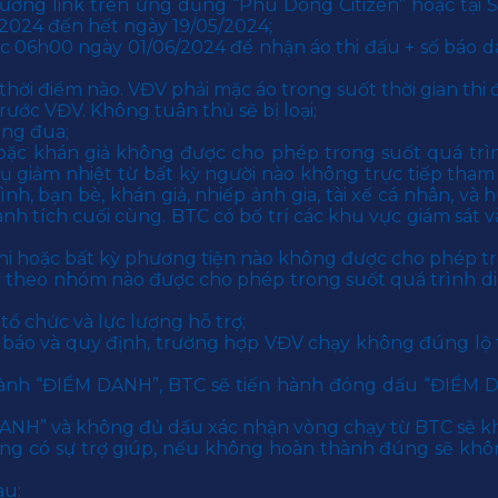
đường link trên ứng dụng “Phu Dong Citizen” hoặc tại
2024 đến hết ngày 19/05/2024;
ớc 06h00 ngày 01/06/2024 để nhận áo thi đấu + số báo d
 thời điểm nào. VĐV phải mặc áo trong suốt thời gian thi 
trước VĐV. Không tuân thủ sẽ bị loại;
ặng đua;
oặc khán giả không được cho phép trong suốt quá trìn
iảm nhiệt từ bất kỳ người nào không trực tiếp tham gia
, bạn bè, khán giả, nhiếp ảnh gia, tài xế cá nhân, và h
thành tích cuối cùng. BTC có bố trí các khu vực giám sát và
hi hoặc bất kỳ phương tiện nào không được cho phép tr
̆c theo nhóm nào được cho phép trong suốt quá trình diê
 chức và lực lượng hỗ trợ;
báo và quy định, trường hợp VĐV chạy không đúng lộ tr
 hành “ĐIỂM DANH”, BTC sẽ tiến hành đóng dấu “ĐIỂM 
ANH” và không đủ dấu xác nhận vòng chạy từ BTC sẽ kh
ng có sự trợ giúp, nếu không hoàn thành đúng sẽ 
au: