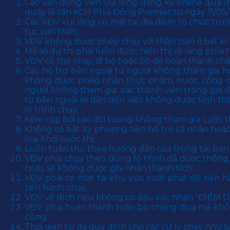
Các vận động viên vui lòng đăng ký online qua 
quầy lễ tân KCH Phú Đông Premier từ ngày 11/05/
Các VĐV vui lòng có mặt tại địa điểm tổ chức trư
tục cần thiết;
VĐV không được phép chạy với thân trần ở bất kì
Mã số dự thi phải luôn được hiển thị rõ ràng phía 
VĐV có thể chạy, đi bộ hoặc bò để hoàn thành ch
Các hỗ trợ bên ngoài từ người không tham gia h
không được phép nhận thực phẩm, nước, công cụ g
người không tham gia: các thành viên trong gia đình
từ bên ngoài sẽ dẫn đến việc không được tính 
lộ trình chạy;
Kèm cặp bởi các đối tượng không tham gia cuộc t
Không có bất kỳ phương tiện hỗ trợ cá nhân hoạ
loại khỏi cuộc thi;
Luôn tuân thủ theo hướng dẫn của trọng tài, ban tổ
VĐV phải chạy theo đúng lộ trình đã được thông 
hoặc sẽ không được ghi nhận thành tích;
VĐV phải có mặt tại khu vực xuất phát để tiến
tiến hành chạy;
VĐV về đích nếu không có dấu xác nhận “ĐIỂM D
VĐV phải hoàn thành toàn bộ chặng đua mà khô
cùng;
Thời gian tối đa quy định cho các cự ly chạy như s