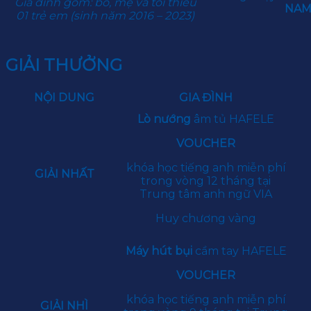
Gia đình gồm: bố, mẹ và tối thiểu
NA
01 trẻ em (sinh năm 2016 – 2023)
GIẢI THƯỞNG
NỘI DUNG
GIA ĐÌNH
Lò nướng
âm tủ HAFELE
VOUCHER
khóa học tiếng anh miễn phí
GIẢI NHẤT
trong vòng 12 tháng tại
Trung tâm anh ngữ VIA
Huy chương vàng
Máy hút bụi
cầm tay HAFELE
VOUCHER
khóa học tiếng anh miễn phí
GIẢI NHÌ