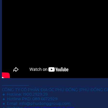
———————
CÔNG TY CỔ PHẦN ĐỊA ỐC PHÚ ĐÔNG (PHÚ ĐÔNG 
🔸 Hotline: 1900.2929.39
🔸 Hotline PKD: 089 6672929
🔸 Email: info@phudonggroup.com