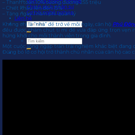
Văn hoá doanh nghiệp
– Thanh toán 10% tương đương 255 triệu
Chính sách nhân sự
– Chiết khấu lên đến 15%
Cơ hội nghề nghiệp
– Tặng ngay 1 năm phí quản lý
Liên hệ
Không chỉ là “nhà” để trở về mỗi ngày, căn hộ
Phú Đôn
đều được chăm chút tỉ mỉ để vừa đáp ứng trọn vẹn n
hứng khởi cho mỗi thành viên trong gia đình.
Một cuộc sống ngập tràn trải nghiệm khác biệt đang 
Đừng bỏ lỡ cơ hội trở thành chủ nhân của căn hộ cao