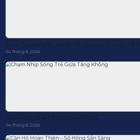
Vì Sao Phú Đông Sky Garden Là Lựa Chọn Phù Hợp Để K
04 Tháng 8, 2026
Chạm Nhịp Sống Trẻ Giữa Tầng Không
04 Tháng 8, 2026