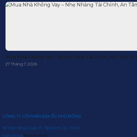
Mua Nhà Không Vay – Nhẹ Nhàng Tài Chính, An Tâm Sở
27 Tháng 7, 2026
CÔNG TY CỔ PHẦN ĐỊA ỐC PHÚ ĐÔNG
55 Trần Nhật Duật, P. Tân Định, Tp. HCM
Điện thoại:
1900292939