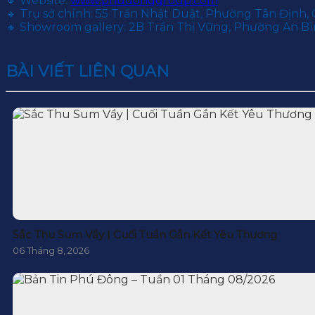
🔸 Website:
www.phudonggroup.com
🔸 Trụ sở chính: 55 Trần Nhật Duật, Phường Tân Định, 
🔸 Showroom gallery: 2B Trần Thị Vững, Phường An Bìn
BÀI VIẾT LIÊN QUAN
Sắc Thu Sum Vầy | Cuối Tuần Gắn Kết Yêu Thương
06 Tháng 8, 2026