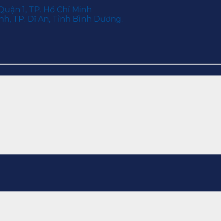
Quận 1, TP. Hồ Chí Minh
h, TP. Dĩ An, Tỉnh Bình Dương.