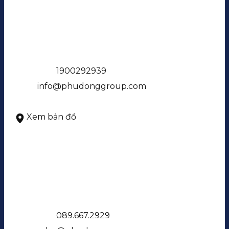
CÔNG TY CỔ PHẦN ĐỊA ỐC PHÚ ĐÔNG
55 Trần Nhật Duật, P. Tân Định, Tp. HCM
Điện thoại:
1900292939
Email:
info@phudonggroup.com
Giờ làm việc: 8:00 – 17:30, Thứ 2 - Thứ 6
Xem bản đồ
SÀN GIAO DỊCH PHÚ ĐÔNG GROUP
Khu dân cư Phú Đông 2B Trần Thị Vững, P. Dĩ
An, Tp. HCM
Điện thoại:
089.667.2929