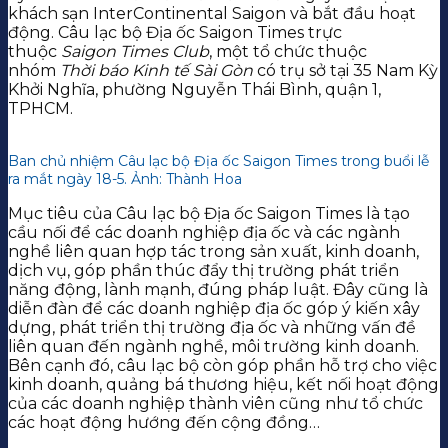
khách sạn InterContinental Saigon và bắt đầu hoạt
động. Câu lạc bộ Địa ốc Saigon Times trực
thuộc
Saigon Times Club
, một tổ chức thuộc
nhóm
Thời báo Kinh tế Sài Gòn
có trụ sở tại 35 Nam Kỳ
Khởi Nghĩa, phường Nguyễn Thái Bình, quận 1,
TPHCM.
Ban chủ nhiệm Câu lạc bộ Địa ốc Saigon Times trong buổi lễ
ra mắt ngày 18-5. Ảnh: Thành Hoa
Mục tiêu của Câu lạc bộ Địa ốc Saigon Times là tạo
cầu nối để các doanh nghiệp địa ốc và các ngành
nghề liên quan hợp tác trong sản xuất, kinh doanh,
dịch vụ, góp phần thúc đẩy thị trường phát triển
năng động, lành mạnh, đúng pháp luật. Đây cũng là
diễn đàn để các doanh nghiệp địa ốc góp ý kiến xây
dựng, phát triển thị trường địa ốc và những vấn đề
liên quan đến ngành nghề, môi trường kinh doanh.
Bên cạnh đó, câu lạc bộ còn góp phần hỗ trợ cho việc
kinh doanh, quảng bá thương hiệu, kết nối hoạt động
của các doanh nghiệp thành viên cũng như tổ chức
các hoạt động hướng đến cộng đồng…