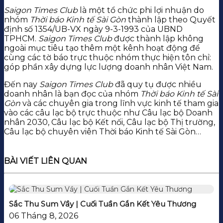
Saigon Times Club
là một tổ chức phi lợi nhuận do
nhóm
Thời báo Kinh tế Sài Gòn
thành lập theo Quyết
định số 1354/UB-VX ngày 9-3-1993 của UBND
TPHCM.
Saigon Times Club
được thành lập không
ngoài mục tiêu tạo thêm một kênh hoạt động để
cùng các tờ báo trực thuộc nhóm thực hiện tôn chỉ:
góp phần xây dựng lực lượng doanh nhân Việt Nam.
Đến nay
Saigon Times Club
đã quy tụ được nhiều
doanh nhân là bạn đọc của nhóm
Thời báo Kinh tế Sài
Gòn
và các chuyên gia trong lĩnh vực kinh tế tham gia
vào các câu lạc bộ trực thuộc như Câu lạc bộ Doanh
nhân 2030, Câu lạc bộ Kết nối, Câu lạc bộ Thị trường,
Câu lạc bộ chuyên viên Thời báo Kinh tế Sài Gòn…
BÀI VIẾT LIÊN QUAN
Sắc Thu Sum Vầy | Cuối Tuần Gắn Kết Yêu Thương
06 Tháng 8, 2026