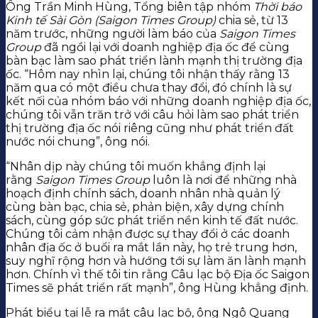
Ông Trần Minh Hùng, Tổng biên tập nhóm
Thời báo
Kinh tế Sài Gòn (Saigon Times Group)
chia sẻ, từ 13
năm trước, những người làm báo của
Saigon Times
Group
đã ngồi lại với doanh nghiệp địa ốc để cùng
bàn bạc làm sao phát triển lành mạnh thị trường địa
ốc. “Hôm nay nhìn lại, chúng tôi nhận thấy rằng 13
năm qua có một điều chưa thay đổi, đó chính là sự
kết nối của nhóm báo với những doanh nghiệp địa ốc,
chúng tôi vẫn trăn trở với câu hỏi làm sao phát triển
thị trường địa ốc nói riêng cũng như phát triển đất
nước nói chung”, ông nói.
“Nhân dịp này chúng tôi muốn khẳng định lại
rằng
Saigon Times Group
luôn là nơi để những nhà
hoạch định chính sách, doanh nhân nhà quản lý
cùng bàn bạc, chia sẻ, phản biện, xây dựng chính
sách, cùng góp sức phát triển nền kinh tế đất nước.
Chúng tôi cảm nhận được sự thay đổi ở các doanh
nhân địa ốc ở buổi ra mắt lần này, họ trẻ trung hơn,
suy nghĩ rộng hơn và hướng tới sự làm ăn lành mạnh
hơn. Chính vì thế tôi tin rằng Câu lạc bộ Địa ốc Saigon
Times sẽ phát triển rất mạnh”, ông Hùng khẳng định.
Phát biểu tại lễ ra mắt câu lạc bộ, ông Ngô Quang