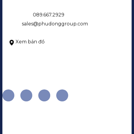
24 An Bình, P. Dĩ An, Tp. HCM
Điện thoại:
089.667.2929
Email:
sales@phudonggroup.com
Giờ làm việc: 8:00 – 17:00, Thứ 2 - Chủ nhật
Xem bản đồ
HOTLINE
1900.2929.39
KẾT NỐI VỚI CHÚNG TÔI
Tải ứng dụng
Phú Đông Citizen