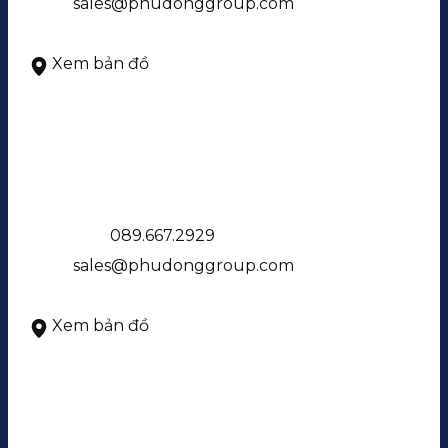
Email:
sales@phudonggroup.com
Giờ làm việc: 8:00 – 19:00, Thứ 2 - Chủ nhật
Xem bản đồ
NHÀ MẪU PHÚ ĐÔNG SKYONE
DT734C, P. Dĩ An, Tp. HCM
Điện thoại:
089.667.2929
Email:
sales@phudonggroup.com
Giờ làm việc: 8:00 – 17:00, Thứ 2 - Chủ nhật
Xem bản đồ
NHÀ MẪU PHÚ ĐÔNG SKY GARDEN