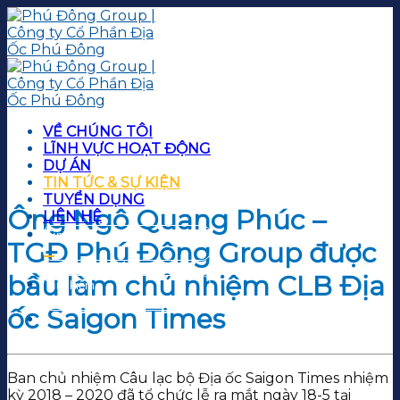
Skip
to
content
VỀ CHÚNG TÔI
LĨNH VỰC HOẠT ĐỘNG
DỰ ÁN
TIN TỨC & SỰ KIỆN
TUYỂN DỤNG
Ông Ngô Quang Phúc –
LIÊN HỆ
TGĐ Phú Đông Group được
bầu làm chủ nhiệm CLB Địa
ốc Saigon Times
Ban chủ nhiệm Câu lạc bộ Địa ốc Saigon Times nhiệm
kỳ 2018 – 2020 đã tổ chức lễ ra mắt ngày 18-5 tại