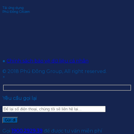
Tải ứng dụng
Phú Đông Citizen
●
Chính sách bảo vệ dữ liệu cá nhân
© 2018 Phú Đông Group, All right reserved.
×
Yêu cầu gọi lại
Gọi
1900.2929.39
để được tư vấn miễn phí