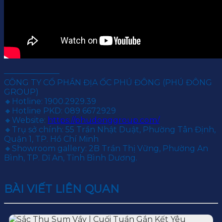
———————
CÔNG TY CỔ PHẦN ĐỊA ỐC PHÚ ĐÔNG (PHÚ ĐÔNG
GROUP)
🔸Hotline: 1900.2929.39
🔸Hotline PKD: 089 6672929
🔸Website:
https://phudonggroup.com/
🔸Trụ sở chính: 55 Trần Nhật Duật, Phường Tân Định,
Quận 1, TP. Hồ Chí Minh
🔸Showroom gallery: 2B Trần Thị Vững, Phường An
Bình, TP. Dĩ An, Tỉnh Bình Dương.
BÀI VIẾT LIÊN QUAN