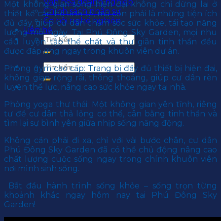
Văn hoá doanh nghiệp
Một không gian sống hiện đại không chỉ dừng lại ở
Chính sách nhân sự
thiết kế căn hộ tinh tế, mà còn phải là những tiện ích
Cơ hội nghề nghiệp
đủ đầy, giúp cư dân chăm sóc sức khỏe, tái tạo năng
Liên hệ
lượng mỗi ngày. Tại Phú Đông Sky Garden, mọi nhu
cầu luyện tập thể chất và thư giãn tinh thần đều
được đáp ứng ngay trong khuôn viên dự án.
Phòng gym cao cấp: Trang bị đầy đủ thiết bị hiện đại,
không gian rộng rãi, thông thoáng, giúp cư dân rèn
luyện thể lực, nâng cao sức khỏe ngay tại nhà.
Phòng yoga thư thái: Một không gian yên tĩnh, riêng
tư để cư dân thả lỏng cơ thể, cân bằng tinh thần và
tìm lại sự bình yên giữa nhịp sống năng động.
Không cần phải đi xa, chỉ với vài bước chân, cư dân
Phú Đông Sky Garden đã có thể chủ động nâng cao
chất lượng cuộc sống ngay trong chính khuôn viên
nơi mình sinh sống.
Bắt đầu hành trình sống khỏe – sống trọn từng
khoảnh khắc ngay hôm nay tại Phú Đông Sky
Garden!