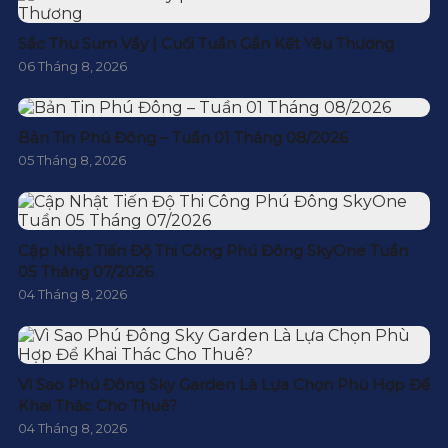
Sắc Thu Sum Vầy | Cuối Tuần Gắn Kết Yêu Thương
06 Tháng 8, 2026
Bản Tin Phú Đông – Tuần 01 Tháng 08/2026
05 Tháng 8, 2026
Cập Nhật Tiến Độ Thi Công Phú Đông SkyOne Tuần
05 Tháng 07/2026
04 Tháng 8, 2026
Vì Sao Phú Đông Sky Garden Là Lựa Chọn Phù Hợp Để
Khai Thác Cho Thuê?
04 Tháng 8, 2026