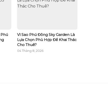
g Phú
Vì Sao Phú Đông Sky Garden Là
Chạm Nhịp S
ng
Lựa Chọn Phù Hợp Để Khai Thác
Không
Cho Thuê?
04 Tháng 8, 20
04 Tháng 8, 2026
TẢI ỨNG DỤNG