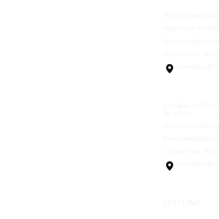
CÔNG TY CỔ 
55 Trần Nhật Duật
Điện thoại:
19002
Email:
info@phud
Giờ làm việc: 8:00 
Xem bản đồ
SÀN GIAO D
Khu dân cư Phú Đô
Tp. HCM
Điện thoại:
089.66
Email:
sales@phu
Giờ làm việc: 8:00
Xem bản đồ
HOTLINE