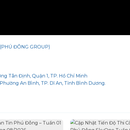
 (PHÚ ĐÔNG GROUP)
ờng Tân Định, Quận 1, TP. Hồ Chí Minh
 Phường An Bình, TP. Dĩ An, Tỉnh Bình Dương.