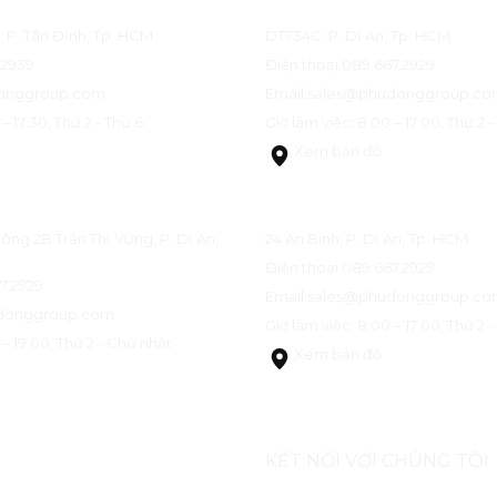
PHẦN ĐỊA ỐC PHÚ ĐÔNG
NHÀ MẪU PHÚ ĐÔNG SK
, P. Tân Định, Tp. HCM
DT734C, P. Dĩ An, Tp. HCM
92939
Điện thoại:
089.667.2929
onggroup.com
Email:
sales@phudonggroup.co
– 17:30, Thứ 2 - Thứ 6
Giờ làm việc: 8:00 – 17:00, Thứ 2 
Xem bản đồ
ỊCH PHÚ ĐÔNG GROUP
NHÀ MẪU PHÚ ĐÔNG SK
ng 2B Trần Thị Vững, P. Dĩ An,
24 An Bình, P. Dĩ An, Tp. HCM
Điện thoại:
089.667.2929
7.2929
Email:
sales@phudonggroup.co
donggroup.com
Giờ làm việc: 8:00 – 17:00, Thứ 2 
 – 19:00, Thứ 2 - Chủ nhật
Xem bản đồ
KẾT NỐI VỚI CHÚNG TÔI