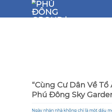
Skip
to
content
“Cùng Cư Dân Về Tổ 
Phú Đông Sky Garde
Ngày nhận nhà không chỉ là một dấu mố