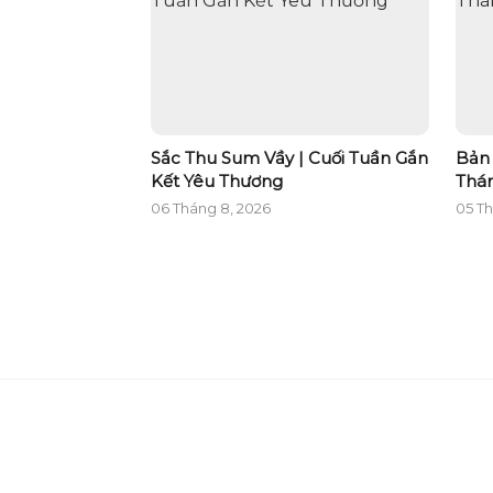
Sắc Thu Sum Vầy | Cuối Tuần Gắn
Bản 
Kết Yêu Thương
Thá
06 Tháng 8, 2026
05 Th