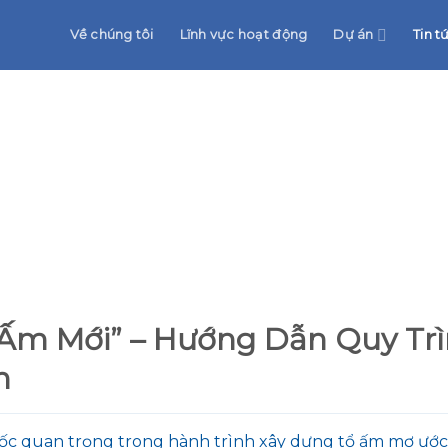
Về chúng tôi
Lĩnh vực hoạt động
Dự án
Tin t
Ấm Mới” – Hướng Dẫn Quy Trì
n
c quan trọng trong hành trình xây dựng tổ ấm mơ ước,