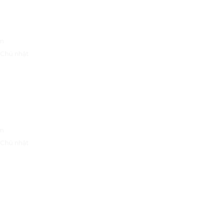
PHÚ ĐÔNG
YONE
CITIZEN
m
- Chủ nhật
Y GARDEN
m
- Chủ nhật