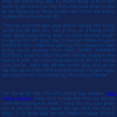
thác vận hành chủ đầu tư muốn đứng ra trực tiếp
quản lý vận hành tòa nhà. Điều này xuất phát từ yếu
tố xây dựng cộng đồng cư dân vào ở thực mà doanh
nghiệp đã vạch ra trước đó.
Theo đó, suốt thời gian qua, doanh nghiệp chú trọng
và nỗ lực để kéo nhu cầu ở thực về ở bằng chính
hoạt động cộng đồng được tổ chức thường xuyên
cùng các tiện ích được đầu tư bài bản. Nhiều chương
trình kết nối cư dân như giải chạy Mini Marathon nằm
trong chuỗi chương trình PHÚ ĐÔNG SUMMER
FESTIVAL được tổ chức thường niên từ tháng 5 đến
tháng 9, gồm các hoạt động giải bóng đá Phú Đông
Cup, bơi lội… Điều này đã cho ra kết quả, khu dự án
lấp đầy người ở đến 90% trong khoảng thời gian ngắn
đối với dự án HL Phú Đông hay Phú Đông Premier.
Các dự án kế tiếp như Phú Đông Sky Garden,
Phú
Đông SkyOne
cũng có tỉ lệ hấp thụ khá cao dù bối
cảnh thị trường khó khăn. Trong đó, nhu cầu phần
lớn là đến từ những người trẻ, gia đình trẻ mua ở
thực. Tỉ lệ mua đầu tư chỉ chiếm khoảng 10-20%