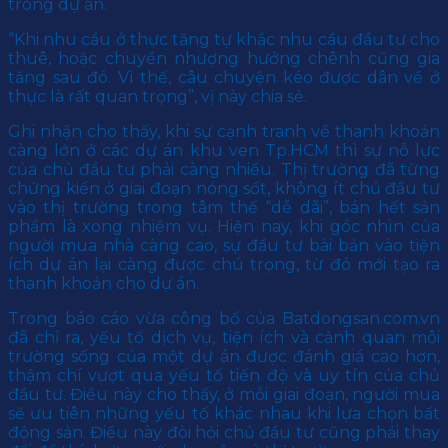
trong dự án.
“Khi nhu cầu ở thực tăng tự khắc nhu cầu đầu tư cho
thuê, hoặc chuyển nhượng hưởng chênh cũng gia
tăng sau đó. Vì thế, câu chuyện kéo được dân về ở
thực là rất quan trọng”, vị này chia sẻ.
Ghi nhận cho thấy, khi sự cạnh tranh về thanh khoản
càng lớn ở các dự án khu ven Tp.HCM thì sự nỗ lực
của chủ đầu tư phải càng nhiều. Thị trường đã từng
chứng kiến ở giai đoạn nóng sốt, không ít chủ đầu tư
vào thị trường trong tâm thế “dễ dãi”, bán hết sản
phẩm là xong nhiệm vụ. Hiện nay, khi góc nhìn của
người mua nhà càng cao, sự đầu tư bài bản vào tiện
ích dự án lại càng được chú trọng, từ đó mới tạo ra
thanh khoản cho dự án.
Trong báo cáo vừa công bố của Batdongsan.com.vn
đã chỉ ra, yếu tố dịch vụ, tiện ích và cảnh quan môi
trường sống của một dự án được đánh giá cao hơn,
thậm chí vượt qua yếu tố tiến độ và uy tín của chủ
đầu tư. Điều này cho thấy, ở mỗi giai đoạn, người mua
sẽ ưu tiên những yếu tố khác nhau khi lựa chọn bất
động sản. Điều này đòi hỏi chủ đầu tư cũng phải thay