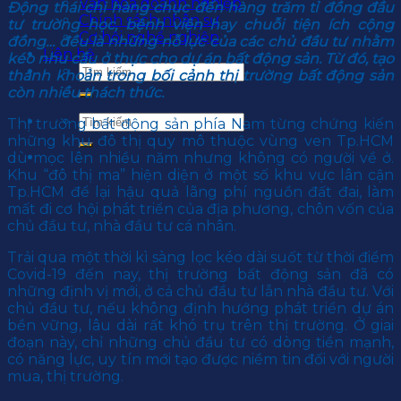
Văn hoá doanh nghiệp
Động thái chi hàng chục đến hàng trăm tỉ đồng đầu
Chính sách nhân sự
tư trường học, bệnh viện hay chuỗi tiện ích cộng
Cơ hội nghề nghiệp
đồng… đều là những nỗ lực của các chủ đầu tư nhằm
Liên hệ
kéo nhu cầu ở thực cho dự án bất động sản. Từ đó, tạo
thanh khoản trong bối cảnh thị trường bất động sản
còn nhiều thách thức.
Thị trường bất động sản phía Nam từng chứng kiến
những khu đô thị quy mô thuộc vùng ven Tp.HCM
dù mọc lên nhiều năm nhưng không có người về ở.
Khu “đô thị ma” hiện diện ở một số khu vực lân cận
Tp.HCM để lại hậu quả lãng phí nguồn đất đai, làm
mất đi cơ hội phát triển của địa phương, chôn vốn của
chủ đầu tư, nhà đầu tư cá nhân.
Trải qua một thời kì sàng lọc kéo dài suốt từ thời điểm
Covid-19 đến nay, thị trường bất động sản đã có
những định vị mới, ở cả chủ đầu tư lẫn nhà đầu tư. Với
chủ đầu tư, nếu không định hướng phát triển dự án
bền vững, lâu dài rất khó trụ trên thị trường. Ở giai
đoạn này, chỉ những chủ đầu tư có dòng tiền mạnh,
có năng lực, uy tín mới tạo được niềm tin đối với người
mua, thị trường.