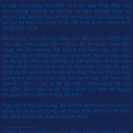
Vị này cho rằng, nhà đầu tư bước vào nhịp đầu của
thị trường nhưng sự nỗ lực và tâm huyết thực sự
muốn gầy dựng chốn an cư vững bền của chủ đầu tư
sẽ tạo ra thế cờ vững chắc để kéo được người sinh
sống thật về ở.
Bà Dương Thùy Dung, Giám đốc điều hành CBRE cho
hay, nếu như trước đây một số dự án được chào bán
ngay khi còn mảng đất trống thì hiện nay các chủ
đầu tư đã có động thái tích cực hơn. Nhiều chủ đầu
tư đang đi theo xu hướng cố gắng hoàn thành một
phần phần thô của dự án và đảm bảo có đầy đủ giấy
tờ pháp lý của dự án trước khi chào bán ra thị trường.
Cùng với đó, các chủ đầu tư mạnh tay chi tiền cho
tiện ích, dịch vụ dự án để tạo môi trường sống tốt cho
cư dân, điều này là tín hiệu tích cực đối với người
mua, với thị trường trong dài hạn.
Tuy vậy, theo bà Dung, dù ở thời điểm nào thì yếu tố
pháp lý cả dự án cũng cần được nhà đầu tư tìm hiểu
kỹ càng trước khi đưa ra quyết định.
———————
CÔNG TY CỔ PHẦN ĐỊA ỐC PHÚ ĐÔNG (PHÚ ĐÔNG