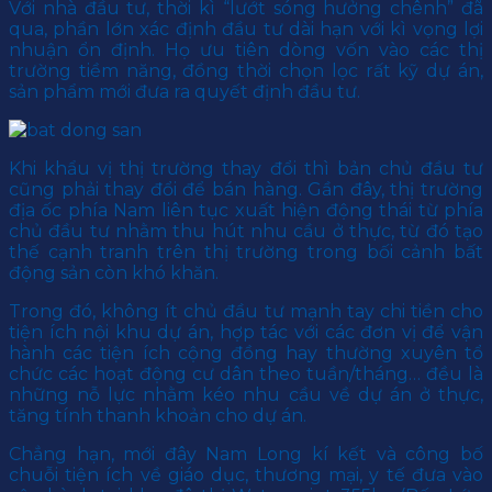
Với nhà đầu tư, thời kì “lướt sóng hưởng chênh” đã
qua, phần lớn xác định đầu tư dài hạn với kì vọng lợi
nhuận ổn định. Họ ưu tiên dòng vốn vào các thị
trường tiềm năng, đồng thời chọn lọc rất kỹ dự án,
sản phẩm mới đưa ra quyết định đầu tư.
Khi khẩu vị thị trường thay đổi thì bản chủ đầu tư
cũng phải thay đổi để bán hàng. Gần đây, thị trường
địa ốc phía Nam liên tục xuất hiện động thái từ phía
chủ đầu tư nhằm thu hút nhu cầu ở thực, từ đó tạo
thế cạnh tranh trên thị trường trong bối cảnh bất
động sản còn khó khăn.
Trong đó, không ít chủ đầu tư mạnh tay chi tiền cho
tiện ích nội khu dự án, hợp tác với các đơn vị để vận
hành các tiện ích cộng đồng hay thường xuyên tổ
chức các hoạt động cư dân theo tuần/tháng… đều là
những nỗ lực nhằm kéo nhu cầu về dự án ở thực,
tăng tính thanh khoản cho dự án.
Chẳng hạn, mới đây Nam Long kí kết và công bố
chuỗi tiện ích về giáo dục, thương mại, y tế đưa vào