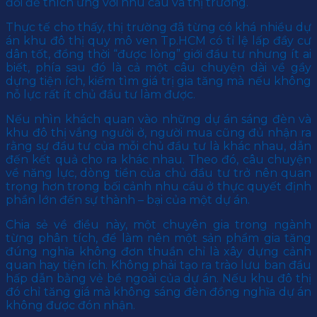
đổi để thích ứng với nhu cầu và thị trường.
Thực tế cho thấy, thị trường đã từng có khá nhiều dự
án khu đô thị quy mô ven Tp.HCM có tỉ lệ lấp đầy cư
dân tốt, đồng thời “được lòng” giới đầu tư nhưng ít ai
biết, phía sau đó là cả một câu chuyện dài về gầy
dựng tiện ích, kiếm tìm giá trị gia tăng mà nếu không
nỗ lực rất ít chủ đầu tư làm được.
Nếu nhìn khách quan vào những dự án sáng đèn và
khu đô thị vắng người ở, người mua cũng đủ nhận ra
rằng sự đầu tư của mỗi chủ đầu tư là khác nhau, dẫn
đến kết quả cho ra khác nhau. Theo đó, câu chuyện
về năng lực, dòng tiền của chủ đầu tư trở nên quan
trọng hơn trong bối cảnh nhu cầu ở thực quyết định
phần lớn đến sự thành – bại của một dự án.
Chia sẻ về điều này, một chuyên gia trong ngành
từng phân tích, để làm nên một sản phẩm gia tăng
đúng nghĩa không đơn thuần chỉ là xây dựng cảnh
quan hay tiện ích. Không phải tạo ra trào lưu ban đầu
hấp dẫn bằng vẻ bề ngoài của dự án. Nếu khu đô thị
đó chỉ tăng giá mà không sáng đèn đồng nghĩa dự án
không được đón nhận.