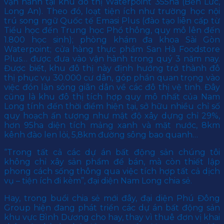
vận hành tại khu đô thị Waterpoint 355ha (Bến Lức,
Long An). Theo đó, loạt tiện ích như trường học nội
trú song ngữ Quốc tế Emasi Plus (đào tạo liên cấp từ
Tiểu học đến Trung học Phổ thông, quy mô lên đến
1.800 học sinh); phòng khám đa khoa Sài Gòn
Waterpoint; cửa hàng thực phẩm San Hà Foodstore
Plus… được đưa vào vận hành trong quý 3 năm nay.
Được biết, khu đô thị này định hướng trở thành đô
thị phục vụ 30.000 cư dân, góp phần quan trọng vào
việc đón làn sóng giãn dân về các đô thị vệ tinh. Đây
cũng là khu đô thị tích hợp quy mô nhất của Nam
Long tính đến thời điểm hiện tại, sở hữu nhiều chỉ số
quy hoạch ấn tượng như mật độ xây dựng chỉ 29%,
hơn 95ha diện tích mảng xanh và mặt nước, 8km
kênh đào len lỏi, 5,8km đường sông bao quanh…
“Trong tất cả các dự án bất động sản chúng tôi
không chỉ xây sản phẩm để bán, mà còn thiết lập
phong cách sống thông qua việc tích hợp tất cả dịch
vụ – tiện ích đi kèm”, đại diện Nam Long chia sẻ.
Hay, trong buổi chia sẻ mới đây, đại diện Phú Đông
Group hiện đang phát triển các dự án bất động sản
khu vực Bình Dương cho hay, thay vì thuê đơn vị khai