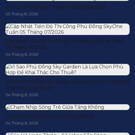
Bản Tin Phú Đông – Tuần 01 Tháng 08/2026
05 Tháng 8, 2026
Cập Nhật Tiến Độ Thi Công Phú Đông SkyOne Tuần
05 Tháng 07/2026
04 Tháng 8, 2026
Vì Sao Phú Đông Sky Garden Là Lựa Chọn Phù Hợp Để
Khai Thác Cho Thuê?
04 Tháng 8, 2026
Chạm Nhịp Sống Trẻ Giữa Tầng Không
04 Tháng 8, 2026