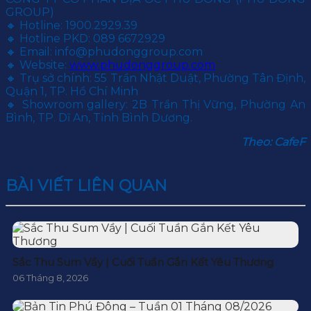
GROUP)
🔸 Hotline: 1900.2929.39
🔸 Hotline PKD: 089 6672929
🔸 Email: info@phudonggroup.com
🔸 Website:
www.phudonggroup.com
🔸 Trụ sở chính: 55 Trần Nhật Duật, Phường Tân Định,
Quận 1, TP. Hồ Chí Minh
🔸 Showroom gallery: 2B Trần Thị Vững, Phường An
Bình, TP. Dĩ An, Tỉnh Bình Dương.
Theo: CafeF
BÀI VIẾT LIÊN QUAN
Sắc Thu Sum Vầy | Cuối Tuần Gắn Kết Yêu Thương
06 Tháng 8, 2026