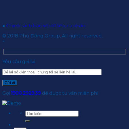
●
Chính sách bảo vệ dữ liệu cá nhân
© 2018 Phú Đông Group, All right reserved.
×
Yêu cầu gọi lại
Gọi
1900.2929.39
để được tư vấn miễn phí