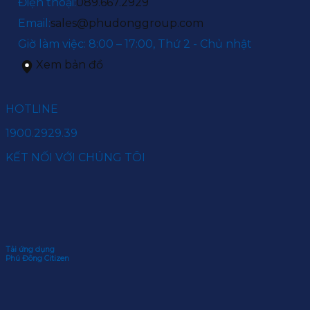
Điện thoại:
089.667.2929
Email:
sales@phudonggroup.com
Giờ làm việc: 8:00 – 17:00, Thứ 2 - Chủ nhật
Xem bản đồ
HOTLINE
1900.2929.39
KẾT NỐI VỚI CHÚNG TÔI
Tải ứng dụng
Phú Đông Citizen