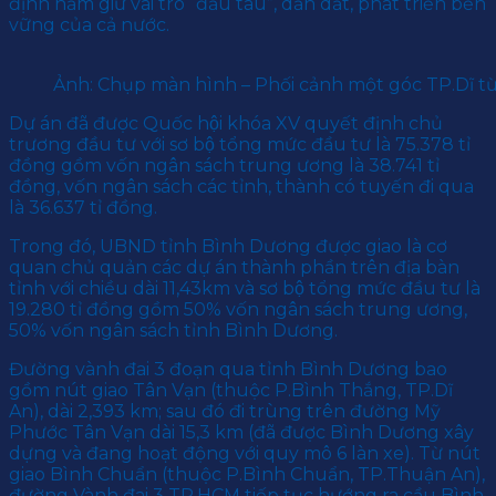
định nắm giữ vai trò “đầu tàu”, dẫn dắt, phát triển bền
vững của cả nước.
Ảnh: Chụp màn hình – Phối cảnh một góc TP.Dĩ từ
Dự án đã được Quốc hội khóa XV quyết định chủ
trương đầu tư với sơ bộ tổng mức đầu tư là 75.378 tỉ
đồng gồm vốn ngân sách trung ương là 38.741 tỉ
đồng, vốn ngân sách các tỉnh, thành có tuyến đi qua
là 36.637 tỉ đồng.
Trong đó, UBND tỉnh Bình Dương được giao là cơ
quan chủ quản các dự án thành phần trên địa bàn
tỉnh với chiều dài 11,43km và sơ bộ tổng mức đầu tư là
19.280 tỉ đồng gồm 50% vốn ngân sách trung ương,
50% vốn ngân sách tỉnh Bình Dương.
Đường vành đai 3 đoạn qua tỉnh Bình Dương bao
gồm nút giao Tân Vạn (thuộc P.Bình Thắng, TP.Dĩ
An), dài 2,393 km; sau đó đi trùng trên đường Mỹ
Phước Tân Vạn dài 15,3 km (đã được Bình Dương xây
dựng và đang hoạt động với quy mô 6 làn xe). Từ nút
giao Bình Chuẩn (thuộc P.Bình Chuẩn, TP.Thuận An),
đường Vành đai 3 TP.HCM tiếp tục hướng ra cầu Bình