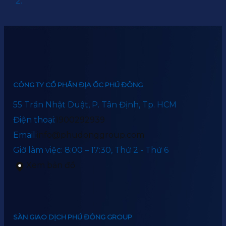
CÔNG TY CỔ PHẦN ĐỊA ỐC PHÚ ĐÔNG
55 Trần Nhật Duật, P. Tân Định, Tp. HCM
Điện thoại:
1900292939
Email:
info@phudonggroup.com
Giờ làm việc: 8:00 – 17:30, Thứ 2 - Thứ 6
Xem bản đồ
SÀN GIAO DỊCH PHÚ ĐÔNG GROUP