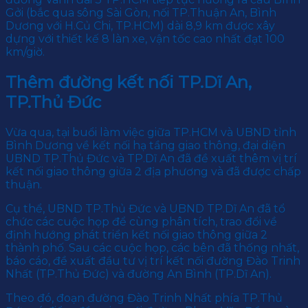
Gởi (bắc qua sông Sài Gòn, nối TP.Thuận An, Bình
Dương với H.Củ Chi, TP.HCM) dài 8,9 km được xây
dựng với thiết kế 8 làn xe, vận tốc cao nhất đạt 100
km/giờ.
Thêm đường kết nối TP.Dĩ An,
TP.Thủ Đức
Vừa qua, tại buổi làm việc giữa TP.HCM và UBND tỉnh
Bình Dương về kết nối hạ tầng giao thông, đại diện
UBND TP.Thủ Đức và TP.Dĩ An đã đề xuất thêm vị trí
kết nối giao thông giữa 2 địa phương và đã được chấp
thuận.
Cụ thể, UBND TP.Thủ Đức và UBND TP.Dĩ An đã tổ
chức các cuộc họp để cùng phân tích, trao đổi về
định hướng phát triển kết nối giao thông giữa 2
thành phố. Sau các cuộc họp, các bên đã thống nhất,
báo cáo, đề xuất đầu tư vị trí kết nối đường Đào Trinh
Nhất (TP.Thủ Đức) và đường An Bình (TP.Dĩ An).
Theo đó, đoạn đường Đào Trinh Nhất phía TP.Thủ