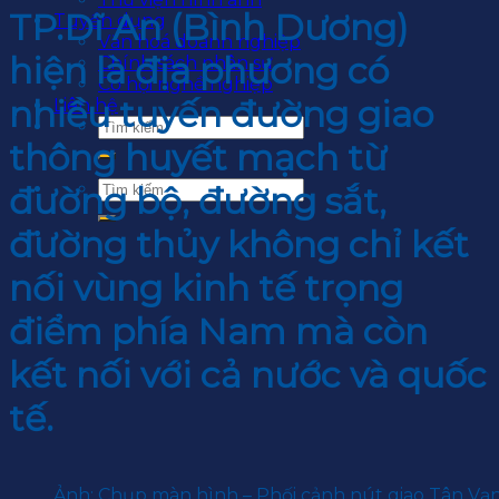
TP.Dĩ An (Bình Dương)
Tuyển dụng
Văn hoá doanh nghiệp
hiện là địa phương có
Chính sách nhân sự
Cơ hội nghề nghiệp
nhiều tuyến đường giao
Liên hệ
thông huyết mạch từ
đường bộ, đường sắt,
đường thủy không chỉ kết
nối vùng kinh tế trọng
điểm phía Nam mà còn
kết nối với cả nước và quốc
tế.
Ảnh: Chụp màn hình – Phối cảnh nút giao Tân Vạn