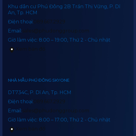
Khu dân cư Phú Đông 2B Trần Thị Vững, P. Dĩ
An, Tp. HCM
Điện thoại:
089.667.2929
Email:
sales@phudonggroup.com
Giờ làm việc: 8:00 – 19:00, Thứ 2 - Chủ nhật
Xem bản đồ
NHÀ MẪU PHÚ ĐÔNG SKYONE
DT734C, P. Dĩ An, Tp. HCM
Điện thoại:
089.667.2929
Email:
sales@phudonggroup.com
Giờ làm việc: 8:00 – 17:00, Thứ 2 - Chủ nhật
Xem bản đồ