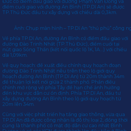
Đức có điểm đầu giao với đường Phạm Văn Đồng và
điểm cuối giao với đường An Bình (TP.Dĩ An) sẽ được
TP.Thủ Đức đầu tư xây dựng với chiều dài 0,3km.
Ảnh: Chụp màn hình – TP.Dĩ An “thủ phủ” công 
Về phía TP.Dĩ An, đường An Bình có điểm đầu giao với
đường Đào Trinh Nhất (TP.Thủ Đức), điểm cuối tại
nút giao Sóng Thần (kết nối quốc lộ 1K, 1A…) với chiều
dài 1,09km.
Về quy hoạch: đề xuất điều chỉnh quy hoạch đoạn
đường Đào Trinh Nhất nêu trên theo lộ giới quy
hoạch đường An Bình (TP.Dĩ An) từ 20m thành 34m
để thuận lợi kết nối giữa 2 thành phố. Phần điều
chỉnh mở rộng về phía Tây để hạn chế ảnh hưởng
đến khu vực dân cư ổn định. Phía TP.Dĩ An, đầu tư
xây dựng đường An Bình theo lộ giới quy hoạch từ
20m lên 34m.
Cùng với việc phát triển hạ tầng giao thông, vừa qua
TP.Dĩ An đã được công nhận là đô thị loại 2, đồng thời
cũng là thành phố có mật độ dân cư cao nhất Bình