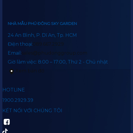
NHÀ MẪU PHÚ ĐÔNG SKY GARDEN
24 An Bình, P. Dĩ An, Tp. HCM
Điện thoại:
089.667.2929
Email:
sales@phudonggroup.com
Giờ làm việc: 8:00 – 17:00, Thứ 2 - Chủ nhật
Xem bản đồ
HOTLINE
1900.2929.39
KẾT NỐI VỚI CHÚNG TÔI