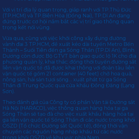
Với vị trí địa lý quan trọng, giáp ranh với TP.Thủ Đức
(TP.HCM) và TP.Biên Hòa (Đồng Nai), TP.Dĩ An đang
đứng trước cơ hội nắm bắt các vị trí giao thông quan
trọng kết nối vùng.
Vừa qua, cùng với việc khởi công xây dựng đường
vành đai 3 TP.HCM, đề xuất kéo dài tuyến Metro Bến
Thành – Suối Tiên đến ga Sóng Thần (TP.Dĩ An), Bình
Dương còn được Bộ GTVT bàn giao quốc lộ 1K cho địa
phương quản lý, khai thác; đồng thời tuyến đường sắt
liên vận quốc tế đã được khai thông với đoàn tàu liên
vận quốc tế gồm 21 container (40 feet) chở hoa quả,
nông sản, hải sản tươi sống… xuất phát từ ga Sóng
Thần đi Trung Quốc qua cửa khẩu Đồng Đăng (Lạng
Sơn).
Theo đánh giá của Công ty cổ phần Vận tải Đường sắt
Hà Nội (HARACO), việc thông quan hàng hóa tại ga
Sóng Thần sẽ tạo đà cho việc xuất khẩu hàng hóa tại
ga liên vận quốc tế Sóng Thần đi các nước trong khối
OSZD (Tổ chức Đường sắt Quốc tế), đồng thời vận
chuyển các nguồn hàng nhập khẩu từ các nước
trong khối OSZD về khu vực phía Nam.